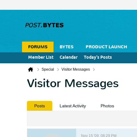
FORUMS
BYTES
PRODUCT LAUNCH
Member List
Calendar
Today's Posts
Special
Visitor Messages
Visitor Messages
Posts
Latest Activity
Photos
Nov 15 '09, 08:29 PM