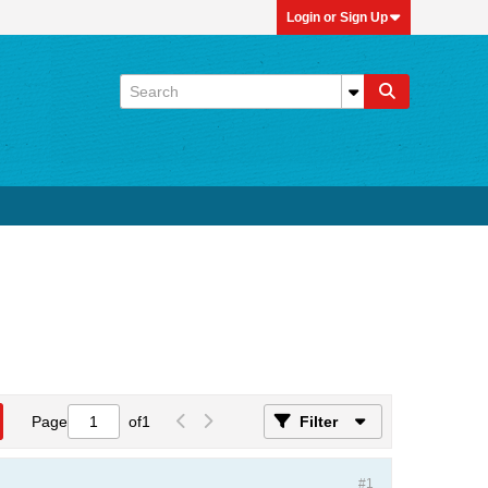
Login or Sign Up
Page
of
1
Filter
#1