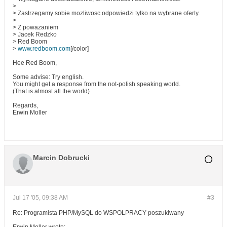
>
> Zastrzegamy sobie mozliwosc odpowiedzi tylko na wybrane oferty.
>
> Z powazaniem
> Jacek Redzko
> Red Boom
>
www.redboom.com
[/color]
Hee Red Boom,
Some advise: Try english.
You might get a response from the not-polish speaking world.
(That is almost all the world)
Regards,
Erwin Moller
Marcin Dobrucki
Jul 17 '05, 09:38 AM
#3
Re: Programista PHP/MySQL do WSPOLPRACY poszukiwany