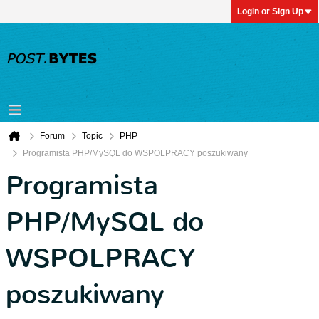
Login or Sign Up
Forum
Topic
PHP
Programista PHP/MySQL do WSPOLPRACY poszukiwany
Programista
PHP/MySQL do
WSPOLPRACY
poszukiwany