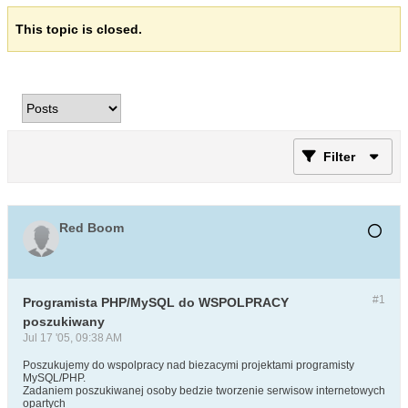
This topic is closed.
Filter
Red Boom
#1
Programista PHP/MySQL do WSPOLPRACY
poszukiwany
Jul 17 '05, 09:38 AM
Poszukujemy do wspolpracy nad biezacymi projektami programisty
MySQL/PHP.
Zadaniem poszukiwanej osoby bedzie tworzenie serwisow internetowych
opartych