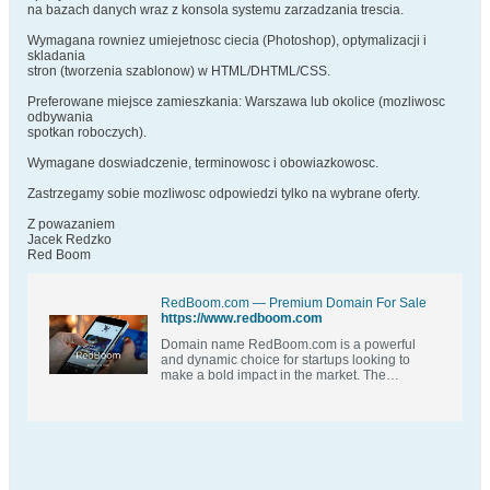
na bazach danych wraz z konsola systemu zarzadzania trescia.
Wymagana rowniez umiejetnosc ciecia (Photoshop), optymalizacji i
skladania
stron (tworzenia szablonow) w HTML/DHTML/CSS.
Preferowane miejsce zamieszkania: Warszawa lub okolice (mozliwosc
odbywania
spotkan roboczych).
Wymagane doswiadczenie, terminowosc i obowiazkowosc.
Zastrzegamy sobie mozliwosc odpowiedzi tylko na wybrane oferty.
Z powazaniem
Jacek Redzko
Red Boom
RedBoom.com — Premium Domain For Sale
https://www.redboom.com
Domain name RedBoom.com is a powerful
and dynamic choice for startups looking to
make a bold impact in the market. The
juxtaposition of red symbolizing passion and
energy with boom evoking a sense of
explosive growth and success creates a m